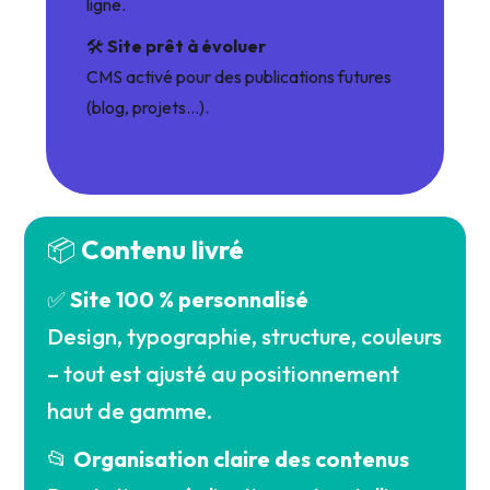
ligne.
🛠️
Site prêt à évoluer
CMS activé pour des publications futures
(blog, projets...).
📦
Contenu livré
✅
Site 100 % personnalisé
Design, typographie, structure, couleurs
– tout est ajusté au positionnement
haut de gamme.
📂
Organisation claire des contenus