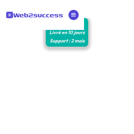
Web2success
490€ HT
Livré en 10 jours
Support : 2 mois
Création du site vitrine haut de
gamme pour Sandy Azab, peintre en
décor
Site professionnel pour une peintre spécialisée
en enduits décoratifs et décors traditionnels