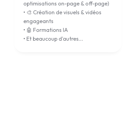
optimisations on-page & off-page)
• 🎨 Création de visuels & vidéos
engageants
• 🤖 Formations IA
• Et beaucoup d'autres...
Remplissez ce formulaire en moins de 2 minutes et
recevez immédiatement votre lien unique pour