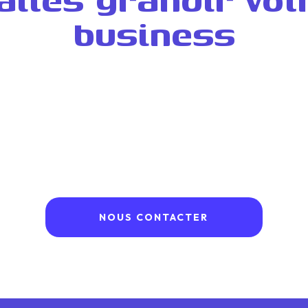
business
de clients
grâce à un site web optimisé SEO/GEO
e
sans passer des heures
devant l’ordi.
ndants et TPE qui veulent être
proches de leur cli
écran
NOUS CONTACTER